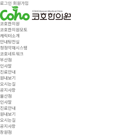
로그인
회원가입
코호한의원
코호한의원모토
캐릭터소개
안내탕전실
청정약재시스탬
코호네트워크
부산점
인사말
진료안내
원내보기
오시는길
공지사항
울산점
인사말
진료안내
원내보기
오시는길
공지사항
창원점