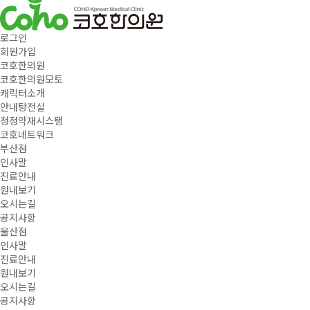
로그인
회원가입
코호한의원
코호한의원모토
캐릭터소개
안내탕전실
청정약재시스탬
코호네트워크
부산점
인사말
진료안내
원내보기
오시는길
공지사항
울산점
인사말
진료안내
원내보기
오시는길
공지사항