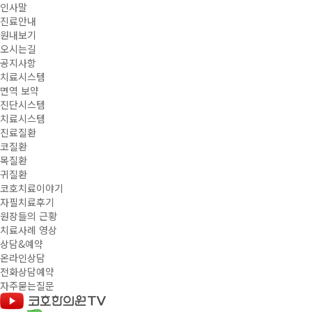
인사말
진료안내
원내보기
오시는길
공지사항
치료시스템
면역 보약
진단시스템
치료시스템
진료질환
코질환
목질환
귀질환
코호치료이야기
자필치료후기
원장들의 근황
치료사례 영상
상담&예약
온라인상담
전화상담예약
자주묻는질문