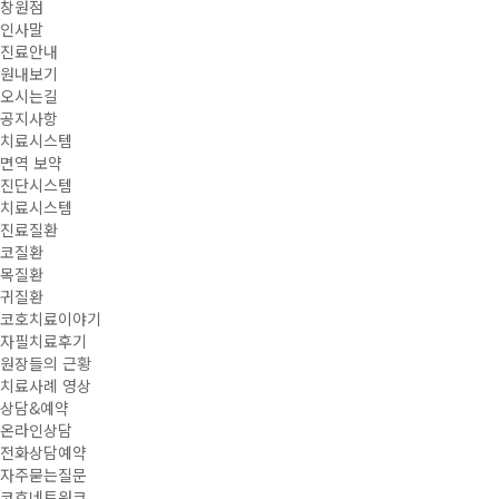
창원점
인사말
진료안내
원내보기
오시는길
공지사항
치료시스템
면역 보약
진단시스템
치료시스템
진료질환
코질환
목질환
귀질환
코호치료이야기
자필치료후기
원장들의 근황
치료사례 영상
상담&예약
온라인상담
전화상담예약
자주묻는질문
코호네트워크