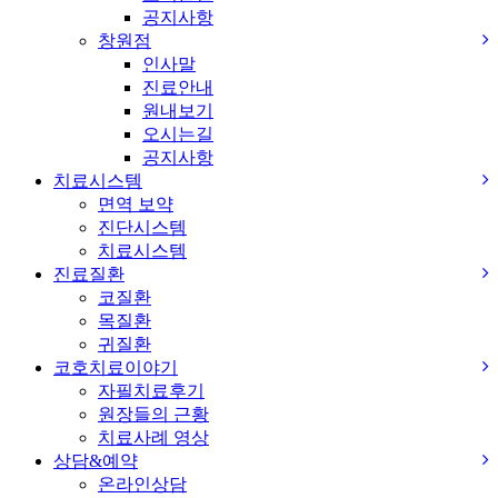
공지사항
창원점
인사말
진료안내
원내보기
오시는길
공지사항
치료시스템
면역 보약
진단시스템
치료시스템
진료질환
코질환
목질환
귀질환
코호치료이야기
자필치료후기
원장들의 근황
치료사례 영상
상담&예약
온라인상담