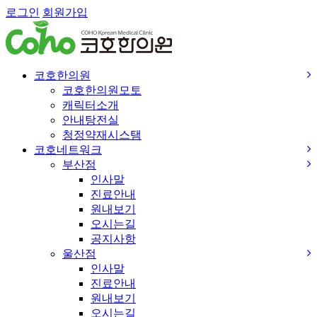
로그인
회원가입
코호한의원
코호한의원모토
캐릭터소개
안내탕전실
청정약재시스탬
코호네트워크
부산점
인사말
진료안내
원내보기
오시는길
공지사항
울산점
인사말
진료안내
원내보기
오시는길