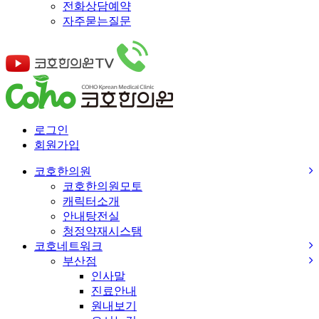
전화상담예약
자주묻는질문
로그인
회원가입
코호한의원
코호한의원모토
캐릭터소개
안내탕전실
청정약재시스탬
코호네트워크
부산점
인사말
진료안내
원내보기